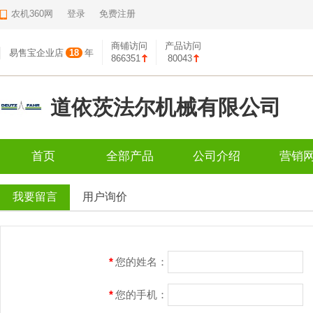
农机360网
登录
免费注册
商铺访问
产品访问
易售宝企业店
18
年
866351
80043
道依茨法尔机械有限公司
首页
全部产品
公司介绍
营销
我要留言
用户询价
*
您的姓名：
*
您的手机：